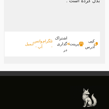
بدل کرده است .
اشتراک
کپی
تلگرام
واتس
پرینت
گذاری
ایمیل
آدرس
-
آپ -
در