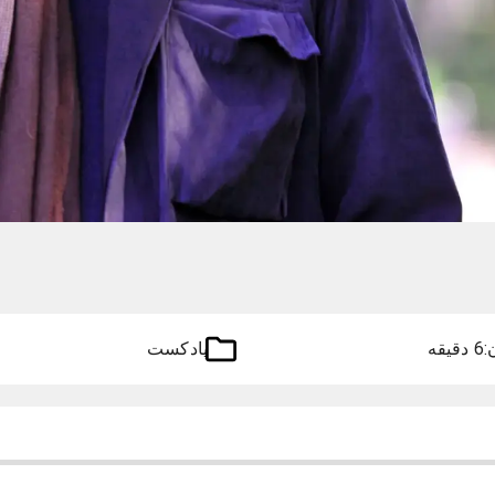
:
6 دقیقه
پادکست