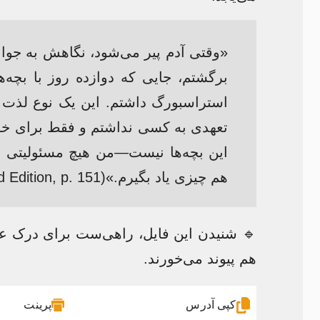
«وقتی آدم پیر می‌شود، نگاهش به جوانی
برگشتم، جایی که دوازده روز با بچه‌
استراسبورگ داشتم. این یک نوع لذت م
تعهدی به کسی نداشتم و فقط برای خودم
این بچه‌ها نیست—من هیچ مسئولیتی در
هم چیزی یاد بگیرم.»(Saeed-Vafa & Rosenbaum, Abbas Kiarostami, Expanded Second Edition, p. 151)
🔹 شنیدن این فایل، راهی‌ست برای درک ع
هم پیوند می‌خورند.
کپی آدرس
پرینت