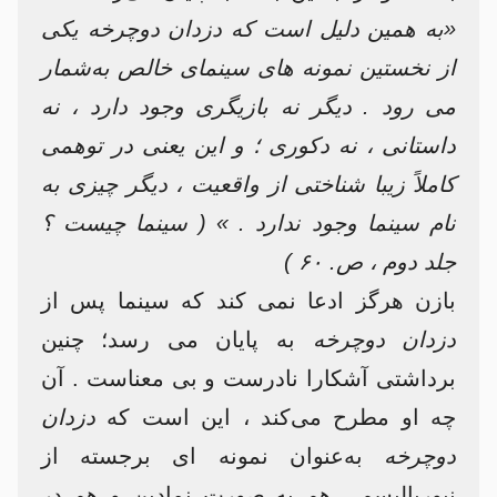
«به همین دلیل است که دزدان دوچرخه یکی
از نخستین نمونه های سینمای خالص به‌شمار
می‌ رود . دیگر نه بازیگری وجود دارد ، نه
داستانی ، نه دکوری ؛ و این یعنی در توهمی
کاملاً زیبا شناختی از واقعیت ، دیگر چیزی به
نام سینما وجود ندارد . » ( سینما چیست ؟
جلد دوم ، ص. ۶۰ )
بازن هرگز ادعا نمی‌ کند که سینما پس از
دزدان دوچرخه
به پایان می رسد؛ چنین
برداشتی آشکارا نادرست و بی معناست . آن
چه او مطرح می‌کند ، این است که
دزدان
دوچرخه
به‌عنوان نمونه ای برجسته از
نیوریالیسم ، هم به صورت نمادین و هم در