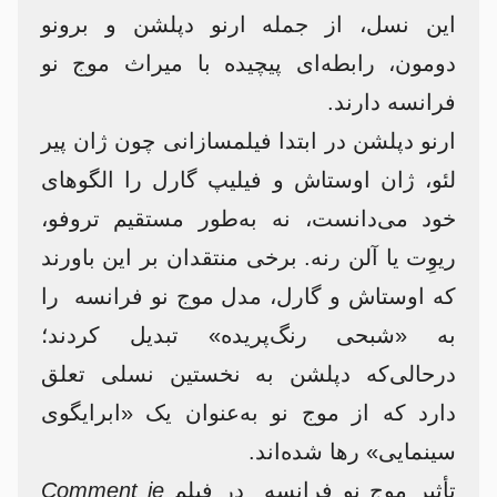
این نسل، از جمله ارنو دپلشن و برونو
دومون، رابطه‌ای پیچیده با میراث موج نو
فرانسه دارند.
ارنو دپلشن در ابتدا فیلمسازانی چون ژان پیر
لئو، ژان اوستاش و فیلیپ گارل را الگوهای
خود می‌دانست، نه به‌طور مستقیم تروفو،
ریوِت یا آلن رنه. برخی منتقدان بر این باورند
که اوستاش و گارل، مدل موج نو فرانسه را
به «شبحی رنگ‌پریده» تبدیل کردند؛
درحالی‌که دپلشن به نخستین نسلی تعلق
دارد که از موج نو به‌عنوان یک «ابرایگوی
سینمایی» رها شده‌اند.
تأثیر موج نو فرانسه در فیلم
Comment je