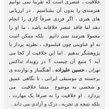
خلاقیت ، عنصری است که تقریبا نمی توانیم
هنرمندی را بدون آن بشناسیم . در ارزیابی
های هنری ، اگر فردی صرفاً کاری را انجام
دهد اما فاقد عنصر خلاقانه باشد ، ما او را
معمولا هنرمند نمی دانیم . بلکه ممکن است
به او عناوینی چون فیلسوف ، نظریه پرداز یا
پژوهشگر بدهیم . اما این خلاقیت از کجا می
آید ؟ منبع آن چیست ؟ در رویداد
تداکس
تهران
،
حسین علیزاده
، آهنگساز و نوازنده ی
برجسته ی موسیقی ایرانی ، با نگاهی عمیق
و شخصی به موضوع منشا خلاقیت می
پردازد . او خلاقیت را نه صرفا یک مهارت ،
بلکه نتیجه ی تجربه ، درک و آزادی می داند .