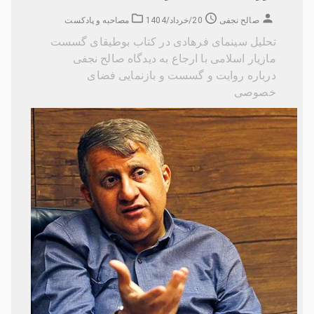
صالح نجفی
20/خرداد/1404
مصاحبه و پادکست
تحلیل سینمای فرهادی در کتاب بوطیقای گسست
مازیار اسلامی با ارجاع به دیدگاه صالح نجفی
درباره روایت و گسست و بازنمایی فضای
خصوصی