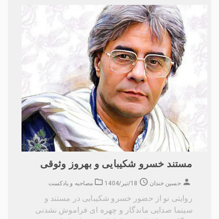
مستند خسرو شکیبایی و بهروز وثوقی
حسین خندان
18/تیر/1404
مصاحبه و پادکست
روایتی نو از حضور خسرو شکیبایی در مستند و
سینما صدایی ماندگار و چهره ای فراموش نشدنی