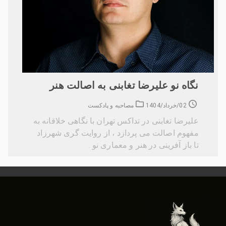
نگاه نو علیرضا تغابنی به اصالت هنر
02/خرداد/1404
مصاحبه و پادکست
علیرضا تغابنی در تداکس تهران با نگاهی خلاقانه به
مفهوم اصالت می پردازد ، از روایت گری شهرزاد
تا باز آفرینی در هنر و معماری نو .